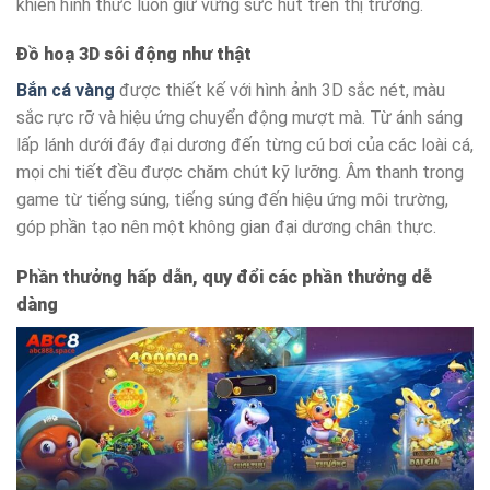
khiến hình thức luôn giữ vững sức hút trên thị trường.
Đồ hoạ 3D sôi động như thật
Bắn cá vàng
được thiết kế với hình ảnh 3D sắc nét, màu
sắc rực rỡ và hiệu ứng chuyển động mượt mà. Từ ánh sáng
lấp lánh dưới đáy đại dương đến từng cú bơi của các loài cá,
mọi chi tiết đều được chăm chút kỹ lưỡng. Âm thanh trong
game từ tiếng súng, tiếng súng đến hiệu ứng môi trường,
góp phần tạo nên một không gian đại dương chân thực.
Phần thưởng hấp dẫn, quy đổi các phần thưởng dễ
dàng