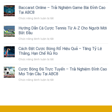
Rồng
Chơi
Dẫn,
Hổ
Baccarat Online – Trải Nghiệm Game Bài Đỉnh Cao
Đơn
Kịch
Online
Giản,
Tại ABC8
Tính
–
Thưởng
ở
Chức năng bình luận bị tắt
Tựa
Nhanh,
Baccarat
Game
Cực
Online
Hướng Dẫn Cá Cược Tennis Từ A-Z Cho Người Mới
Cá
Kỳ
–
Cược
Bắt Đầu
Gay
Trải
Cực
Cấn
ở
Chức năng bình luận bị tắt
Nghiệm
Nhanh,
Hướng
Game
Cực
Dẫn
Cách Đặt Cược Bóng Rổ Hiệu Quả – Tăng Tỷ Lệ
Bài
Phê
Cá
Đỉnh
Thắng, Hạn Chế Rủi Ro
Cho
Cược
Cao
Mọi
ở
Chức năng bình luận bị tắt
Tennis
Tại
Cao
Cách
Từ
ABC8
Thủ
Đặt
Cược Bóng Đá Trực Tuyến – Trải Nghiệm Đỉnh Cao
A-
Cược
Z
Mọi Trận Cầu Tại ABC8
Bóng
Cho
ở
Chức năng bình luận bị tắt
Rổ
Người
Cược
Hiệu
Mới
Bóng
Quả
Bắt
Đá
–
Đầu
Trực
Tăng
Tuyến
Tỷ
–
Lệ
Trải
Thắng,