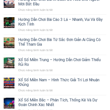
Hoàn
Trình
Mới Bắt Đầu
Trả
Hấp
ở
Chức năng bình luận bị tắt
Hấp
Dẫn
Hướng
Dẫn
Cho
Dẫn
Hướng Dẫn Chơi Bài Cào 3 Lá – Nhanh, Vui Và Đầy
Cho
Người
Chơi
Hội
Kịch Tính
Mới
Bài
Viên
ở
Chức năng bình luận bị tắt
Xì
Lâu
Hướng
Dách
Năm
Dẫn
Hướng Dẫn Chơi Bài Tứ Sắc Đơn Giản Ai Cũng Có
Dễ
Chơi
Hiểu
Thể Tham Gia
Bài
Cho
ở
Chức năng bình luận bị tắt
Cào
Người
Hướng
3
Mới
Dẫn
Xổ Số Miền Trung – Hướng Dẫn Chơi Giảm Thiểu
Lá
Bắt
Chơi
–
Rủi Ro
Đầu
Bài
Nhanh,
ở
Chức năng bình luận bị tắt
Tứ
Vui
Xổ
Sắc
Và
Số
Xổ Số Miền Nam – Hình Thức Giải Trí Lợi Nhuận
Đơn
Đầy
Miền
Giản
Khủng
Kịch
Trung
Ai
Tính
ở
Chức năng bình luận bị tắt
–
Cũng
Xổ
Hướng
Có
Số
Xổ Số Miền Bắc – Phân Tích, Thống Kê Và Dự
Dẫn
Thể
Miền
Chơi
Đoán Chính Xác Nhất
Tham
Nam
Giảm
Gia