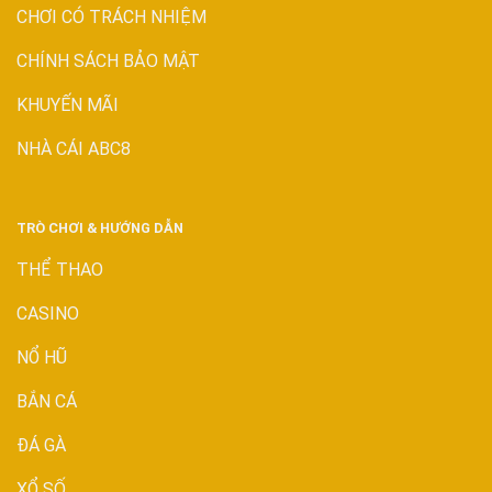
CHƠI CÓ TRÁCH NHIỆM
CHÍNH SÁCH BẢO MẬT
KHUYẾN MÃI
NHÀ CÁI ABC8
TRÒ CHƠI & HƯỚNG DẪN
THỂ THAO
CASINO
NỔ HŨ
BẮN CÁ
ĐÁ GÀ
XỔ SỐ